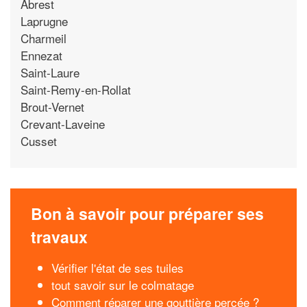
Abrest
Laprugne
Charmeil
Ennezat
Saint-Laure
Saint-Remy-en-Rollat
Brout-Vernet
Crevant-Laveine
Cusset
Bon à savoir pour préparer ses
travaux
Vérifier l'état de ses tuiles
tout savoir sur le colmatage
Comment réparer une gouttière percée ?