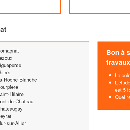
at
omagnat
Bon à s
ezoux
travau
igueperse
hiers
Le col
a-Roche-Blanche
L'étud
ourpiere
est 5 
aint-Hilaire
Quel r
ont-du-Chateau
hateaugay
eyrat
ur-sur-Allier