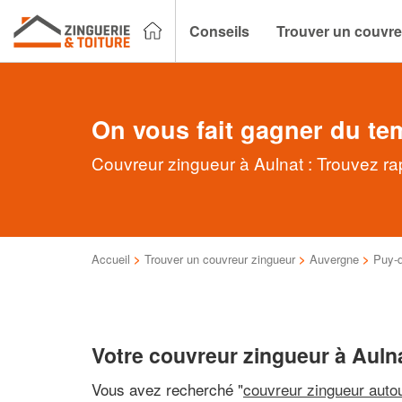
Conseils
Trouver un couvre
On vous fait gagner du te
Couvreur zingueur à Aulnat : Trouvez ra
Accueil
>
Trouver un couvreur zingueur
>
Auvergne
>
Puy-
Votre couvreur zingueur à Auln
Vous avez recherché "
couvreur zingueur auto