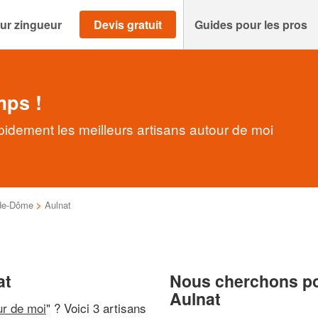
ur zingueur
Devis gratuit
Guides pour les pros
mps !
pidement les meilleurs artisans autour de moi
de-Dôme
>
Aulnat
at
Nous cherchons pou
Aulnat
ur de moi
" ? Voici 3 artisans