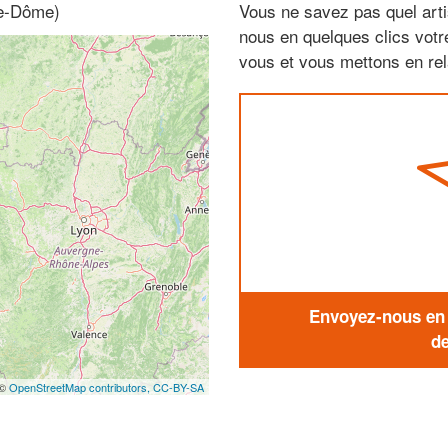
de-Dôme)
Vous ne savez pas quel arti
nous en quelques clics vot
vous et vous mettons en rela
Envoyez-nous en q
de
 ©
OpenStreetMap contributors,
CC-BY-SA