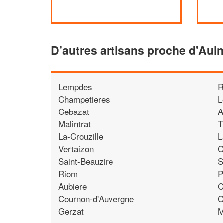
D’autres artisans proche d'Auln
Lempdes
R
Champetieres
L
Cebazat
A
Malintrat
T
La-Crouzille
L
Vertaizon
C
Saint-Beauzire
S
Riom
P
Aubiere
C
Cournon-d'Auvergne
C
Gerzat
M