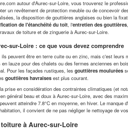
ure.com autour d'Aurec-sur-Loire, vous trouverez le profess
ter un revêtement de protection meuble ou de concevoir des 
lisées, la disposition de gouttières anglaises ou bien la fixat
, l'
ification de l'étanchéité du toit
entretien des gouttières
ravaux de toiture et de zinguerie à Aurec-sur-Loire.
rec-sur-Loire : ce que vous devez comprendre
 ils peuvent être en terre cuite ou en zinc, mais c'est leur
its en lauze pour des chalets ou des fermes anciennes en bois
déal. Pour les façades rustiques, les
so
gouttières moulurées
des
est plus courant.
gouttières havraises
la prise en considération des contraintes climatiques (et no
t en général beau et doux à Aurec-sur-Loire, avec des max
euvent atteindre 7.8°C en moyenne, en hiver. Le manque d'e
 habitation, il convient de ne pas négliger le nettoyage de vos
toiture à Aurec-sur-Loire