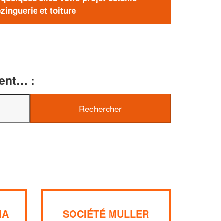
zinguerie et toiture
ment… :
IA
SOCIÉTÉ MULLER