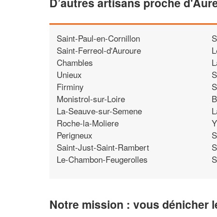
D’autres artisans proche d'Aur
Saint-Paul-en-Cornillon
S
Saint-Ferreol-d'Auroure
L
Chambles
L
Unieux
S
Firminy
S
Monistrol-sur-Loire
B
La-Seauve-sur-Semene
L
Roche-la-Moliere
Y
Perigneux
S
Saint-Just-Saint-Rambert
S
Le-Chambon-Feugerolles
S
Notre mission : vous dénicher l