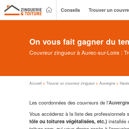
Conseils
Trouver un couvre
On vous fait gagner du te
Couvreur zingueur à Aurec-sur-Loire : T
Accueil
>
Trouver un couvreur zingueur
>
Auvergne
>
Haute
Les coordonnées des couvreurs de l'
Auvergn
Vous accéderez à la liste des professionnels 
installés
tôle ou toitures végétalisées, etc.)
toiture.com, qui vous donne accès à l'annuaire