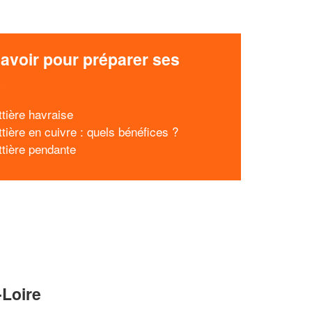
avoir pour préparer ses
x
ttière havraise
tière en cuivre : quels bénéfices ?
ttière pendante
-Loire