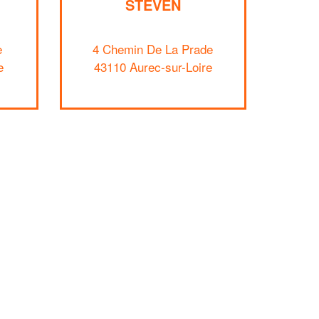
STEVEN
e
4 Chemin De La Prade
e
43110 Aurec-sur-Loire
✕
Vous êtes un
professionnel ?
Augmentez votre
et
chiffre d'affaires
vos
tout en gagnant de
marges
!
nouveaux clients
En savoir plus