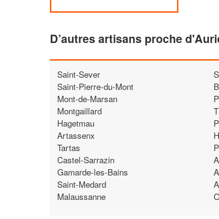
D’autres artisans proche d'Auri
Saint-Sever
S
Saint-Pierre-du-Mont
B
Mont-de-Marsan
P
Montgaillard
T
Hagetmau
P
Artassenx
H
Tartas
P
Castel-Sarrazin
A
Gamarde-les-Bains
A
Saint-Medard
A
Malaussanne
O