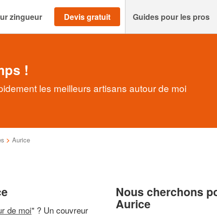
ur zingueur
Devis gratuit
Guides pour les pros
mps !
pidement les meilleurs artisans autour de moi
es
>
Aurice
ce
Nous cherchons pou
Aurice
ur de moi
" ? Un couvreur