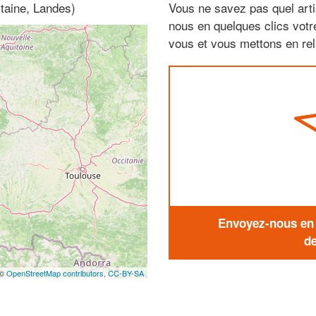
itaine, Landes)
Vous ne savez pas quel arti
nous en quelques clics vot
vous et vous mettons en rela
Envoyez-nous en q
de
 ©
OpenStreetMap contributors,
CC-BY-SA