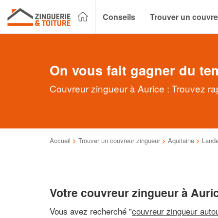
Conseils
Trouver un couvre
On vous fait gagner du te
Couvreur zingueur à Aurice : Trouvez ra
Accueil
>
Trouver un couvreur zingueur
>
Aquitaine
>
Land
Votre couvreur zingueur à Auri
Vous avez recherché "
couvreur zingueur auto