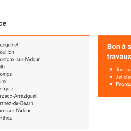
ce
anguinet
Bon à s
ouillon
travau
ontonx-sur-l'Adour
ilh
Tout sa
omps
Jet d'
inx
Pourquo
erquie
rzacq-Arraziguet
rthez-de-Bearn
ire-sur-l'Adour
rthez