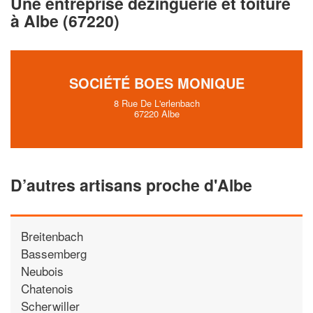
Une entreprise dezinguerie et toiture
vos
tout en gagnant de
marges
à Albe (67220)
!
nouveaux clients
En savoir plus
SOCIÉTÉ BOES MONIQUE
8 Rue De L'erlenbach
67220 Albe
D’autres artisans proche d'Albe
Breitenbach
Bassemberg
Neubois
Chatenois
Scherwiller