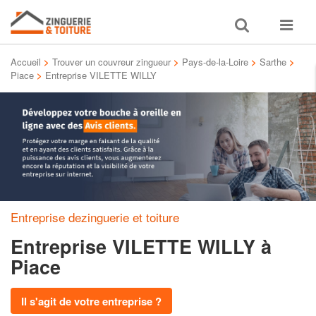
Toggle
Toggle
search
navigat
Accueil
>
Trouver un couvreur zingueur
>
Pays-de-la-Loire
>
Sarthe
>
Piace
>
Entreprise VILETTE WILLY
Entreprise dezinguerie et toiture
Entreprise VILETTE WILLY
à
Piace
Il s'agit de votre entreprise ?