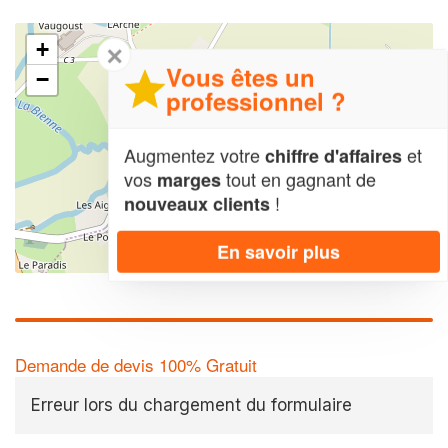
+
✕
Vous êtes un
−
professionnel ?
Augmentez votre
et
chiffre d'affaires
vos
tout en gagnant de
marges
!
nouveaux clients
En savoir plus
Leaflet
| Map data ©
OpenStreetMap contributors,
CC-BY-SA
Demande de devis 100% Gratuit
Erreur lors du chargement du formulaire