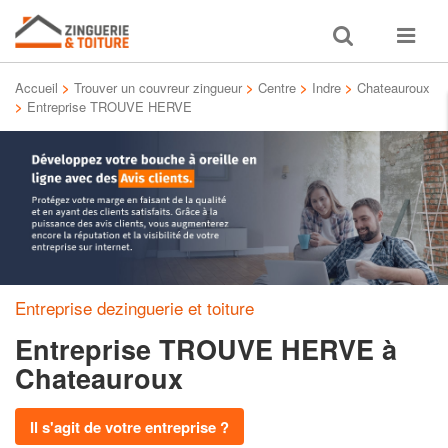
Toggle
Toggle
search
navigat
Accueil
>
Trouver un couvreur zingueur
>
Centre
>
Indre
>
Chateauroux
>
Entreprise TROUVE HERVE
Entreprise dezinguerie et toiture
Entreprise TROUVE HERVE
à
Chateauroux
Il s'agit de votre entreprise ?