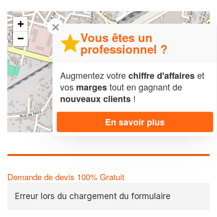
+
✕
Vous êtes un
−
professionnel ?
Augmentez votre
et
chiffre d'affaires
vos
tout en gagnant de
marges
!
nouveaux clients
En savoir plus
Leaflet
| Map data ©
OpenStreetMap contributors,
CC-BY-SA
Demande de devis 100% Gratuit
Erreur lors du chargement du formulaire