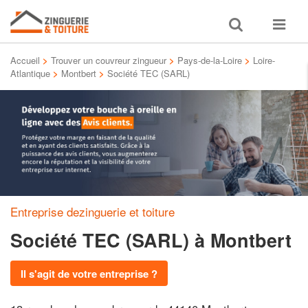
Toggle
Toggle
search
navigat
Accueil
>
Trouver un couvreur zingueur
>
Pays-de-la-Loire
>
Loire-
Atlantique
>
Montbert
>
Société TEC (SARL)
Entreprise dezinguerie et toiture
Société TEC (SARL)
à Montbert
Il s'agit de votre entreprise ?