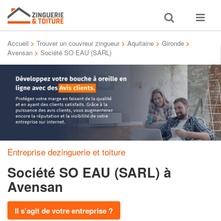
Toggle
Toggle
search
navigat
Accueil
>
Trouver un couvreur zingueur
>
Aquitaine
>
Gironde
>
Avensan
>
Société SO EAU (SARL)
Entreprise dezinguerie et toiture
Société SO EAU (SARL)
à
Avensan
Il s'agit de votre entreprise ?