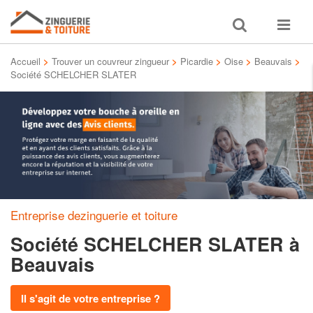
Toggle
Toggle
search
navigat
Accueil
>
Trouver un couvreur zingueur
>
Picardie
>
Oise
>
Beauvais
>
Société SCHELCHER SLATER
Entreprise dezinguerie et toiture
Société SCHELCHER SLATER
à
Beauvais
Il s'agit de votre entreprise ?