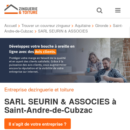
Toggle
Toggle
search
navigat
Accueil
>
Trouver un couvreur zingueur
>
Aquitaine
>
Gironde
>
Saint-
Andre-de-Cubzac
>
SARL SEURIN & ASSOCIES
Entreprise dezinguerie et toiture
SARL SEURIN & ASSOCIES
à
Saint-Andre-de-Cubzac
Il s'agit de votre entreprise ?