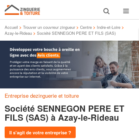
Toggle
Toggle
search
navigat
Accueil
>
Trouver un couvreur zingueur
>
Centre
>
Indre-et-Loire
>
Azay-le-Rideau
>
Société SENNEGON PERE ET FILS (SAS)
Entreprise dezinguerie et toiture
Société SENNEGON PERE ET
FILS (SAS)
à Azay-le-Rideau
Il s'agit de votre entreprise ?