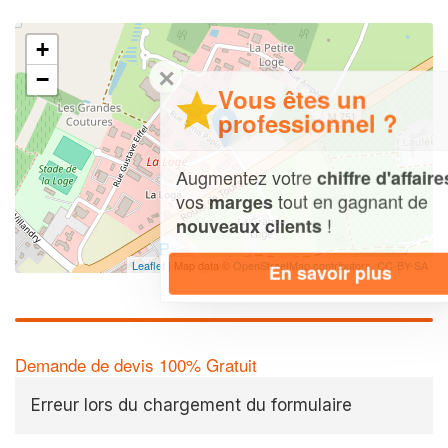
+
✕
−
Vous êtes un
professionnel ?
Augmentez votre
et
chiffre d'affaires
vos
tout en gagnant de
marges
!
nouveaux clients
Leaflet
| Map data ©
OpenStreetMap contributors,
CC-BY-SA
En savoir plus
Demande de devis 100% Gratuit
Erreur lors du chargement du formulaire