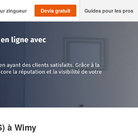
ur zingueur
Devis gratuit
Guides pour les pros
>
Wimy
>
Entreprise ROOFEUR (SAS)
S)
à Wimy