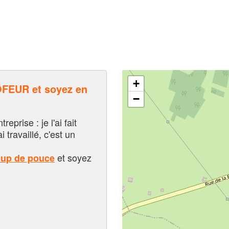
+
EUR et soyez en
−
eprise : je l'ai fait
i travaillé, c'est un
et soyez
oup de pouce