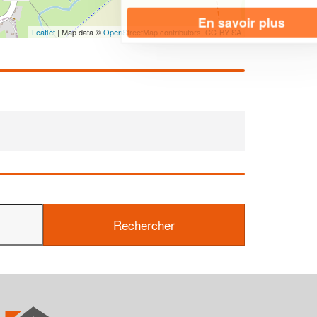
En savoir plus
Leaflet
| Map data ©
OpenStreetMap contributors,
CC-BY-SA