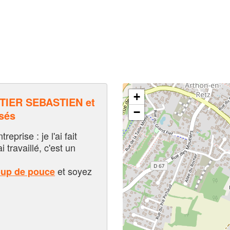
+
IER SEBASTIEN et
−
sés
eprise : je l'ai fait
i travaillé, c'est un
et soyez
oup de pouce