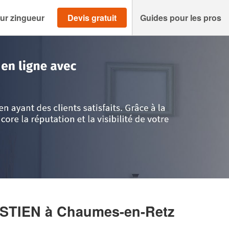
ur zingueur
Devis gratuit
Guides pour les pros
>
Loire-Atlantique
>
Chaumes-en-Retz
>
Entreprise POTTIER SEBASTIEN
ASTIEN
à Chaumes-en-Retz