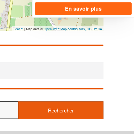
En savoir plus
Leaflet
| Map data ©
OpenStreetMap contributors,
CC-BY-SA