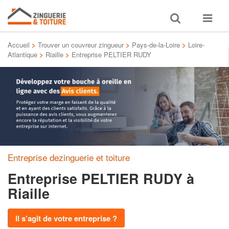
Toggle
Toggle
search
navigat
Accueil
>
Trouver un couvreur zingueur
>
Pays-de-la-Loire
>
Loire-
Atlantique
>
Riaille
>
Entreprise PELTIER RUDY
Entreprise dezinguerie et toiture
Entreprise PELTIER RUDY
à
Riaille
Il s'agit de votre entreprise ?