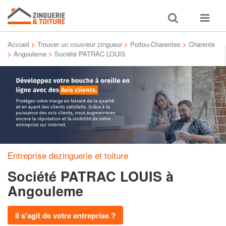
Toggle
Toggle
search
navigat
Accueil
>
Trouver un couvreur zingueur
>
Poitou-Charentes
>
Charente
>
Angouleme
>
Société PATRAC LOUIS
Entreprise dezinguerie et toiture
Société PATRAC LOUIS
à
Angouleme
Il s'agit de votre entreprise ?