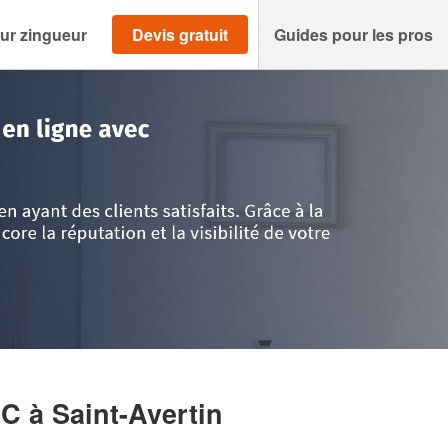
ur zingueur
Devis gratuit
Guides pour les pros
Loire
>
Saint-Avertin
>
Entreprise NONAIN CEDRIC
IC
à Saint-Avertin