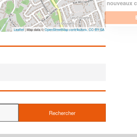
!
nouveaux clients
En savoir plus
Leaflet
| Map data ©
OpenStreetMap contributors,
CC-BY-SA