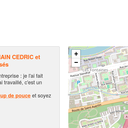
+
IN CEDRIC et
−
sés
eprise : je l'ai fait
i travaillé, c'est un
et soyez
oup de pouce