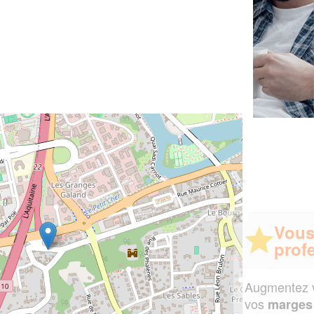
✕
Vous êtes un
professionnel ?
Augmentez votre
et
chiffre d'affaires
vos
tout en gagnant de
marges