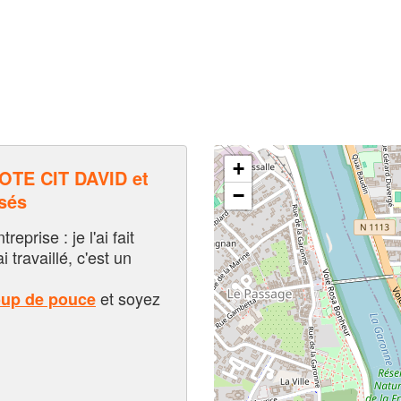
+
TE CIT DAVID et
−
sés
eprise : je l'ai fait
i travaillé, c'est un
et soyez
oup de pouce