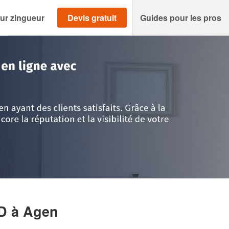
ur zingueur
Devis gratuit
Guides pour les pros
t-Garonne
>
Agen
>
Société NEPOTE CIT DAVID
ID
à Agen