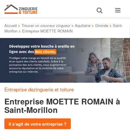
Toggle
Toggle
search
navigat
Accueil
>
Trouver un couvreur zingueur
>
Aquitaine
>
Gironde
>
Saint-
Morillon
>
Entreprise MOETTE ROMAIN
Entreprise dezinguerie et toiture
Entreprise MOETTE ROMAIN
à
Saint-Morillon
Il s'agit de votre entreprise ?