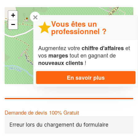
+
✕
Vous êtes un
−
professionnel ?
Augmentez votre
et
chiffre d'affaires
vos
tout en gagnant de
marges
!
nouveaux clients
En savoir plus
Leaflet
| Map data ©
OpenStreetMap contributors,
CC-BY-SA
Demande de devis 100% Gratuit
Erreur lors du chargement du formulaire