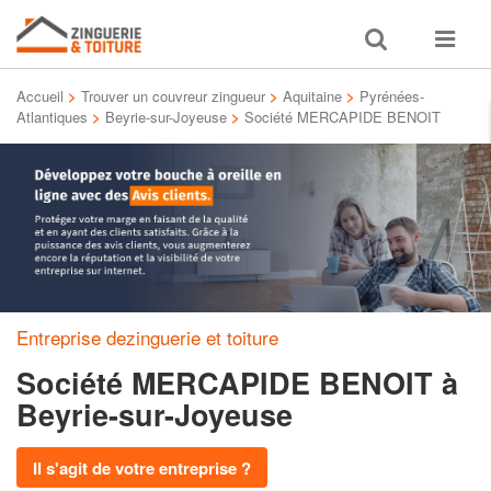
Toggle
Toggle
search
navigat
Accueil
>
Trouver un couvreur zingueur
>
Aquitaine
>
Pyrénées-
Atlantiques
>
Beyrie-sur-Joyeuse
>
Société MERCAPIDE BENOIT
Entreprise dezinguerie et toiture
Société MERCAPIDE BENOIT
à
Beyrie-sur-Joyeuse
Il s'agit de votre entreprise ?