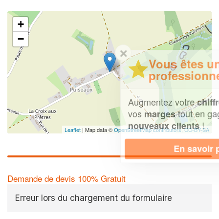
+
−
✕
Vous êtes un
professionnel ?
Augmentez votre
et
chiffre d'affaires
vos
tout en gagnant de
marges
!
nouveaux clients
Leaflet
| Map data ©
OpenStreetMap contributors,
CC-BY-SA
En savoir plus
Demande de devis 100% Gratuit
Erreur lors du chargement du formulaire