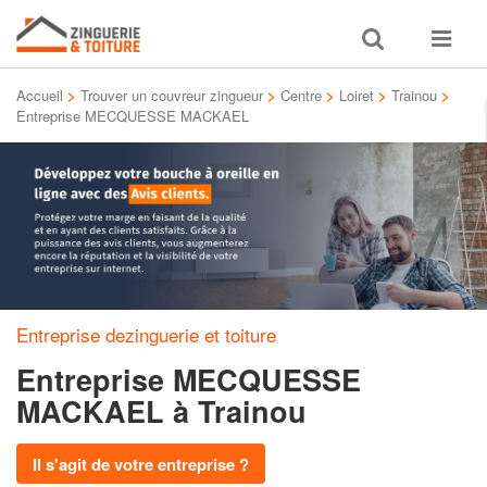
Toggle
Toggle
search
navigat
Accueil
>
Trouver un couvreur zingueur
>
Centre
>
Loiret
>
Trainou
>
Entreprise MECQUESSE MACKAEL
Entreprise dezinguerie et toiture
Entreprise MECQUESSE
MACKAEL
à Trainou
Il s'agit de votre entreprise ?