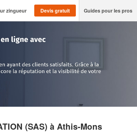
ur zingueur
Devis gratuit
Guides pour les pros
ssonne
>
Athis-Mons
>
Entreprise MD REFRIGERATION (SAS)
ATION (SAS)
à Athis-Mons