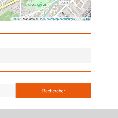
Leaflet
| Map data ©
OpenStreetMap contributors,
CC-BY-SA