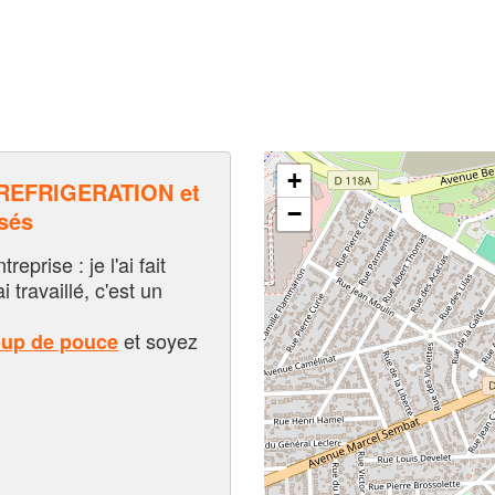
+
REFRIGERATION et
−
sés
eprise : je l'ai fait
i travaillé, c'est un
et soyez
oup de pouce