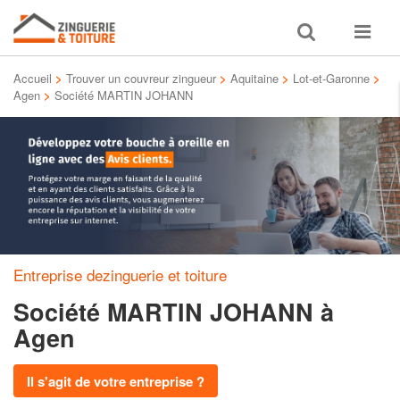
Toggle
Toggle
search
navigat
Accueil
>
Trouver un couvreur zingueur
>
Aquitaine
>
Lot-et-Garonne
>
Agen
>
Société MARTIN JOHANN
Entreprise dezinguerie et toiture
Société MARTIN JOHANN
à
Agen
Il s'agit de votre entreprise ?