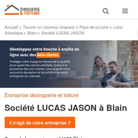
Toggle
Toggle
search
navigat
Accueil
>
Trouver un couvreur zingueur
>
Pays-de-la-Loire
>
Loire-
Atlantique
>
Blain
>
Société LUCAS JASON
Entreprise dezinguerie et toiture
Société LUCAS JASON
à Blain
Il s'agit de votre entreprise ?