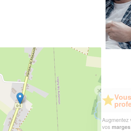
✕
Vous êtes un
professionnel ?
Augmentez votre
et
chiffre d'affaires
vos
tout en gagnant de
marges