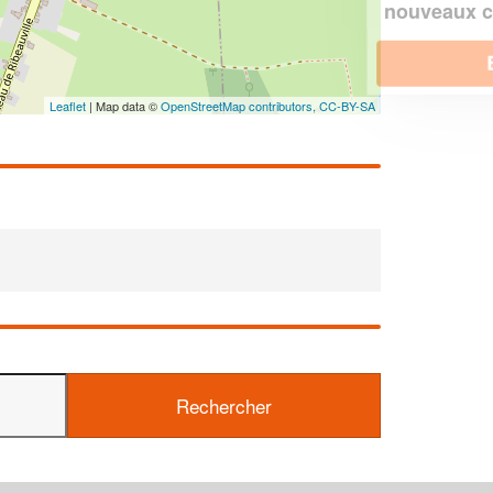
!
nouveaux clients
En savoir plus
Leaflet
| Map data ©
OpenStreetMap contributors,
CC-BY-SA