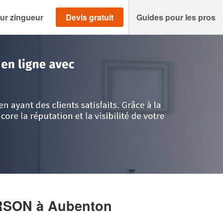
ur zingueur
Devis gratuit
Guides pour les pros
>
Aubenton
>
Société LOUILLET JEFFERSON
ERSON
à Aubenton