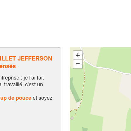
+
ILLET JEFFERSON
−
pensés
eprise : je l'ai fait
i travaillé, c'est un
et soyez
oup de pouce