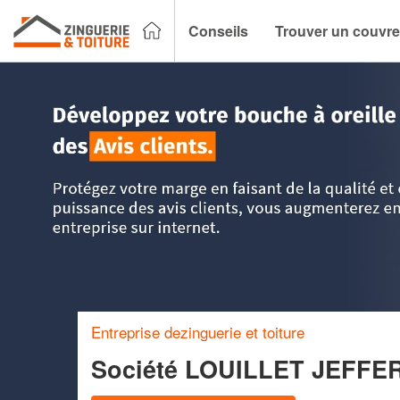
Conseils
Trouver un couvre
Accueil
>
Trouver un couvreur zingueur
>
Picardie
>
Aisne
Entreprise dezinguerie et toiture
Société LOUILLET JEFF