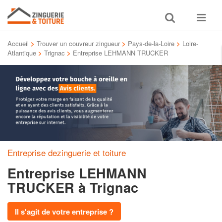
Toggle
Toggle
search
navigat
Accueil
>
Trouver un couvreur zingueur
>
Pays-de-la-Loire
>
Loire-
Atlantique
>
Trignac
>
Entreprise LEHMANN TRUCKER
Entreprise dezinguerie et toiture
Entreprise LEHMANN
TRUCKER
à Trignac
Il s'agit de votre entreprise ?