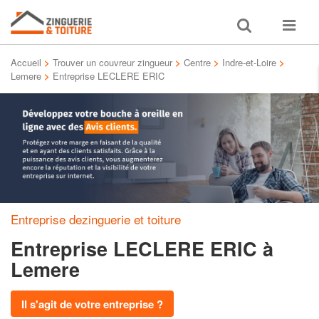
Toggle
Toggle
search
navigat
Accueil
>
Trouver un couvreur zingueur
>
Centre
>
Indre-et-Loire
>
Lemere
>
Entreprise LECLERE ERIC
Entreprise dezinguerie et toiture
Entreprise LECLERE ERIC
à
Lemere
Il s'agit de votre entreprise ?