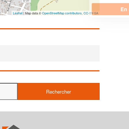
En savoir plus
Leaflet
| Map data ©
OpenStreetMap contributors,
CC-BY-SA