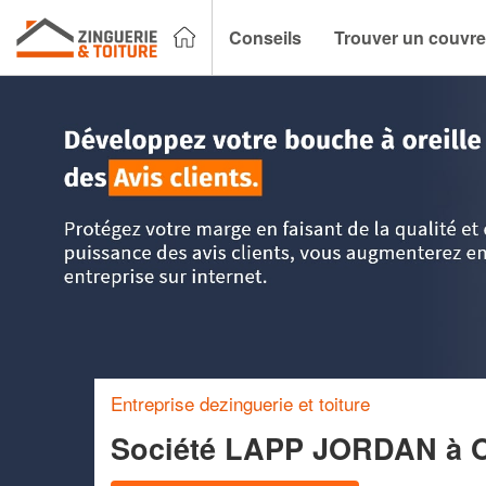
Conseils
Trouver un couvre
Accueil
>
Trouver un couvreur zingueur
>
Alsace
>
Bas-Rhi
Entreprise dezinguerie et toiture
Société LAPP JORDAN
à 