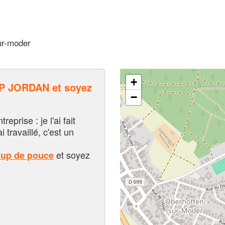
ur-moder
+
 JORDAN et soyez
−
eprise : je l'ai fait
i travaillé, c'est un
et soyez
oup de pouce