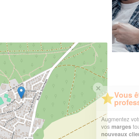
✕
Vous êtes un
professionnel ?
Augmentez votre
et
chiffre d'affaires
vos
tout en gagnant de
marges
!
nouveaux clients