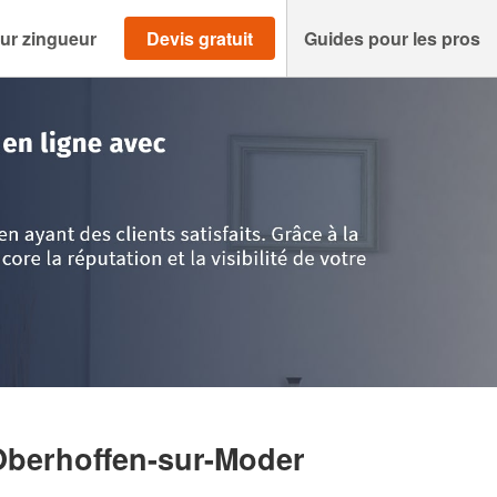
ur zingueur
Devis gratuit
Guides pour les pros
n
>
Oberhoffen-sur-Moder
>
Société LAPP JORDAN
Oberhoffen-sur-Moder