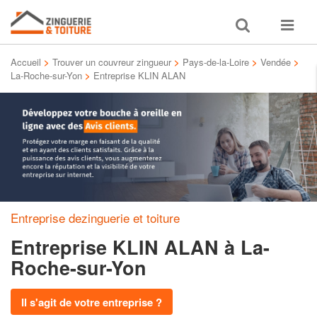
Toggle
Toggle
search
navigat
Accueil
>
Trouver un couvreur zingueur
>
Pays-de-la-Loire
>
Vendée
>
La-Roche-sur-Yon
>
Entreprise KLIN ALAN
Entreprise dezinguerie et toiture
Entreprise KLIN ALAN
à La-
Roche-sur-Yon
Il s'agit de votre entreprise ?