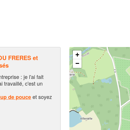
+
OU FRERES et
−
sés
eprise : je l'ai fait
i travaillé, c'est un
et soyez
oup de pouce