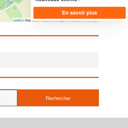
En savoir plus
Leaflet
| Map data ©
OpenStreetMap contributors,
CC-BY-SA