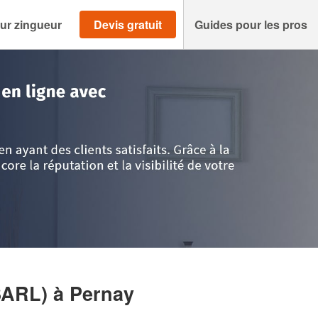
ur zingueur
Devis gratuit
Guides pour les pros
Loire
>
Pernay
>
Société HIROU FRERES (SARL)
SARL)
à Pernay