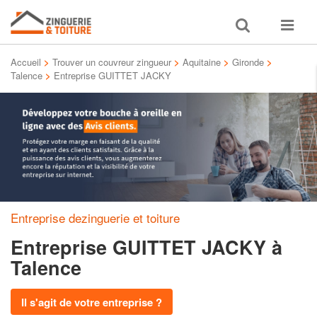
Toggle
Toggle
search
navigat
Accueil
>
Trouver un couvreur zingueur
>
Aquitaine
>
Gironde
>
Talence
>
Entreprise GUITTET JACKY
Entreprise dezinguerie et toiture
Entreprise GUITTET JACKY
à
Talence
Il s'agit de votre entreprise ?