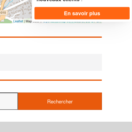
En savoir plus
Leaflet
| Map data ©
OpenStreetMap contributors,
CC-BY-SA