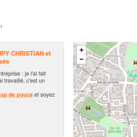
n
+
PY CHRISTIAN et
−
sés
eprise : je l'ai fait
i travaillé, c'est un
et soyez
oup de pouce