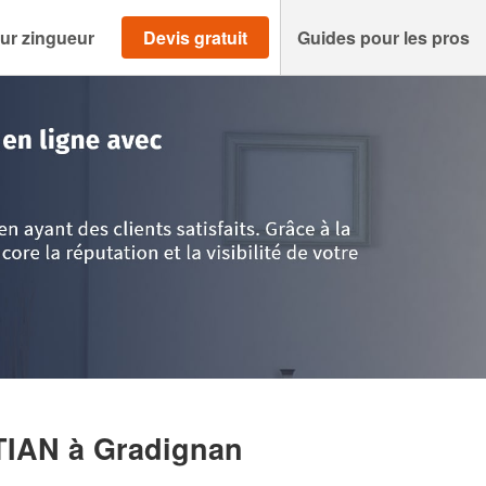
ur zingueur
Devis gratuit
Guides pour les pros
de
>
Gradignan
>
Entreprise GOUPY CHRISTIAN
STIAN
à Gradignan