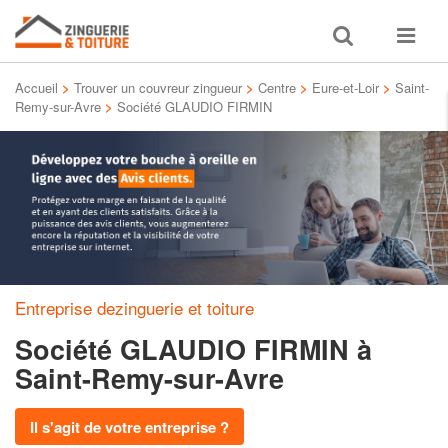
Toggle
Toggle
search
navigat
Accueil
>
Trouver un couvreur zingueur
>
Centre
>
Eure-et-Loir
>
Saint-
Remy-sur-Avre
>
Société GLAUDIO FIRMIN
Entreprise dezinguerie et toiture
Société GLAUDIO FIRMIN
à
Saint-Remy-sur-Avre
Il s'agit de votre entreprise ?