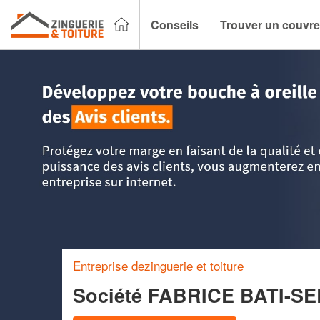
Conseils
Trouver un couvre
Accueil
>
Trouver un couvreur zingueur
>
Picardie
>
Oise
Entreprise dezinguerie et toiture
Société FABRICE BATI-S