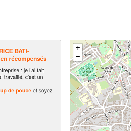
+
ICE BATI-
−
 en récompensés
eprise : je l'ai fait
i travaillé, c'est un
et soyez
oup de pouce