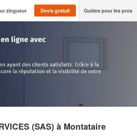
ur zingueur
Devis gratuit
Guides pour les pros
>
Montataire
>
Société FABRICE BATI-SERVICES (SAS)
ERVICES (SAS)
à Montataire