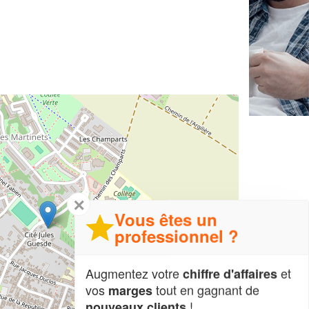
✕
Vous êtes un
professionnel ?
Augmentez votre
et
chiffre d'affaires
vos
tout en gagnant de
marges
!
nouveaux clients