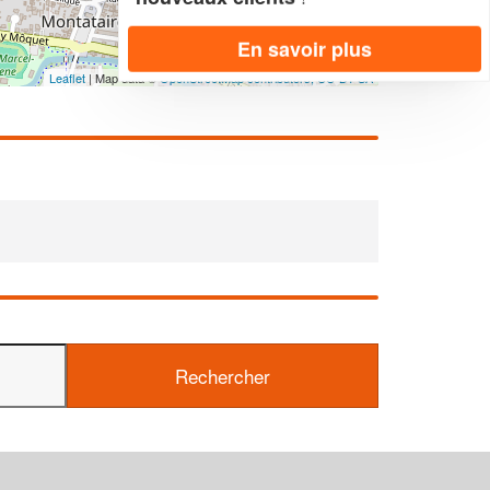
En savoir plus
Leaflet
| Map data ©
OpenStreetMap contributors,
CC-BY-SA