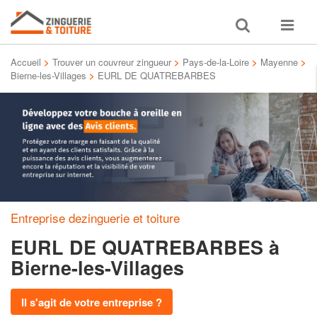
Toggle
Toggle
search
navigat
Accueil
>
Trouver un couvreur zingueur
>
Pays-de-la-Loire
>
Mayenne
>
Bierne-les-Villages
>
EURL DE QUATREBARBES
Entreprise dezinguerie et toiture
EURL DE QUATREBARBES
à
Bierne-les-Villages
Il s'agit de votre entreprise ?