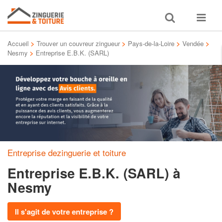
Toggle
Toggle
search
navigat
Accueil
>
Trouver un couvreur zingueur
>
Pays-de-la-Loire
>
Vendée
>
Nesmy
>
Entreprise E.B.K. (SARL)
Entreprise dezinguerie et toiture
Entreprise E.B.K. (SARL)
à
Nesmy
Il s'agit de votre entreprise ?