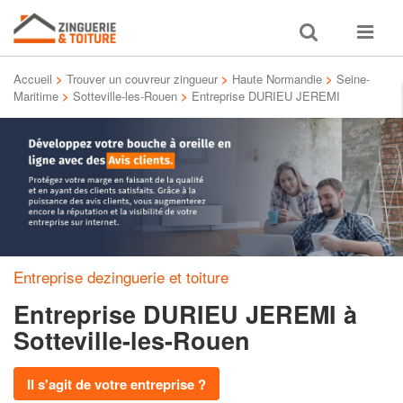
Toggle
Toggle
search
navigat
Accueil
>
Trouver un couvreur zingueur
>
Haute Normandie
>
Seine-
Maritime
>
Sotteville-les-Rouen
>
Entreprise DURIEU JEREMI
Entreprise dezinguerie et toiture
Entreprise DURIEU JEREMI
à
Sotteville-les-Rouen
Il s'agit de votre entreprise ?