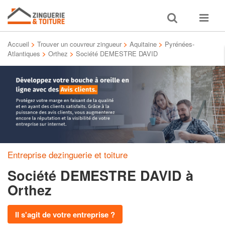
Toggle
Toggle
search
navigat
Accueil
>
Trouver un couvreur zingueur
>
Aquitaine
>
Pyrénées-
Atlantiques
>
Orthez
>
Société DEMESTRE DAVID
Entreprise dezinguerie et toiture
Société DEMESTRE DAVID
à
Orthez
Il s'agit de votre entreprise ?