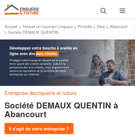
Toggle
Toggle
search
navigat
Accueil
>
Trouver un couvreur zingueur
>
Picardie
>
Oise
>
Abancourt
>
Société DEMAUX QUENTIN
Entreprise dezinguerie et toiture
Société DEMAUX QUENTIN
à
Abancourt
Il s'agit de votre entreprise ?