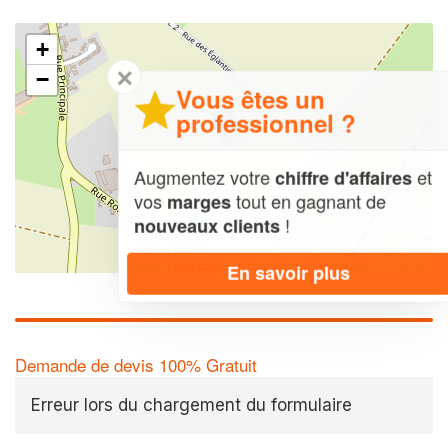
+
✕
−
Vous êtes un
professionnel ?
Augmentez votre
et
chiffre d'affaires
vos
tout en gagnant de
marges
!
nouveaux clients
Leaflet
| Map data ©
OpenStreetMap contributors,
CC-BY-SA
En savoir plus
Demande de devis 100% Gratuit
Erreur lors du chargement du formulaire