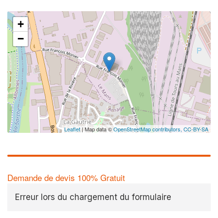
+
−
Leaflet
| Map data ©
OpenStreetMap contributors,
CC-BY-SA
Demande de devis 100% Gratuit
Erreur lors du chargement du formulaire