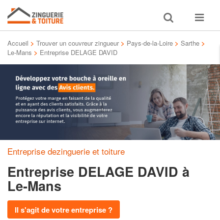
Toggle
Toggle
search
navigat
Accueil
>
Trouver un couvreur zingueur
>
Pays-de-la-Loire
>
Sarthe
>
Le-Mans
>
Entreprise DELAGE DAVID
Entreprise dezinguerie et toiture
Entreprise DELAGE DAVID
à
Le-Mans
Il s'agit de votre entreprise ?