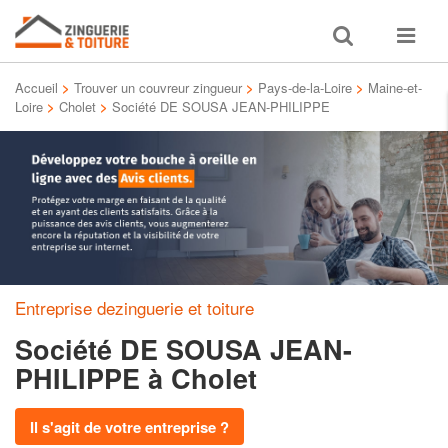
Toggle
Toggle
search
navigat
Accueil
>
Trouver un couvreur zingueur
>
Pays-de-la-Loire
>
Maine-et-
Loire
>
Cholet
>
Société DE SOUSA JEAN-PHILIPPE
Entreprise dezinguerie et toiture
Société DE SOUSA JEAN-
PHILIPPE
à Cholet
Il s'agit de votre entreprise ?