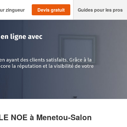
ur zingueur
Devis gratuit
Guides pour les pros
Menetou-Salon
>
Entreprise DASSONNEVILLE NOE
LLE NOE
à Menetou-Salon