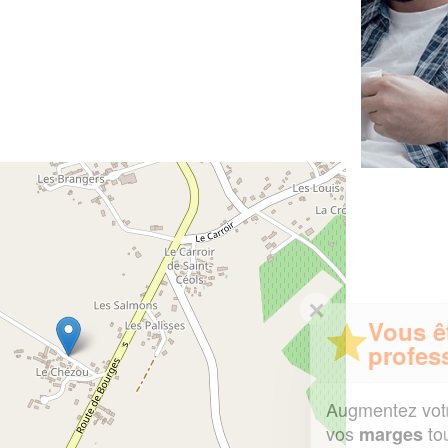
✕
Vous êtes un
professionnel ?
Augmentez votre
et
chiffre d'affaires
vos
tout en gagnant de
marges