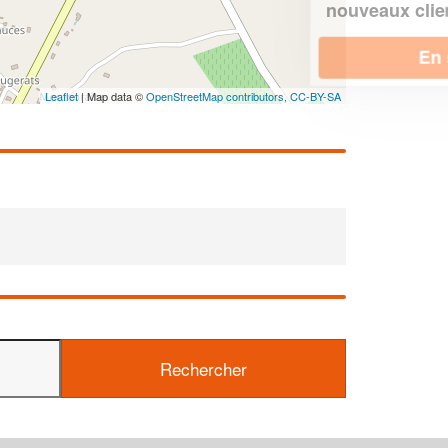
!
nouveaux clients
En savoir plus
Leaflet
| Map data ©
OpenStreetMap contributors,
CC-BY-SA