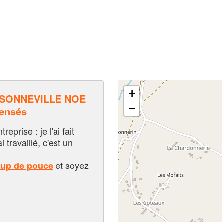
+
SONNEVILLE NOE
−
pensés
eprise : je l'ai fait
i travaillé, c'est un
et soyez
oup de pouce