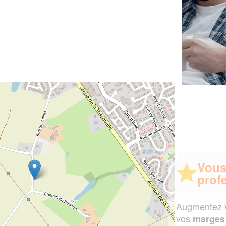
✕
Vous êtes un
professionnel ?
Augmentez votre
et
chiffre d'affaires
vos
tout en gagnant de
marges