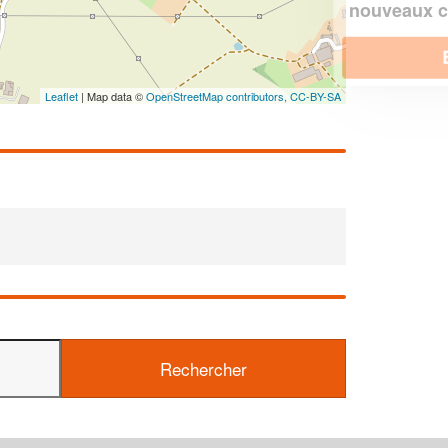
!
nouveaux clients
En savoir plus
Leaflet
| Map data ©
OpenStreetMap contributors,
CC-BY-SA