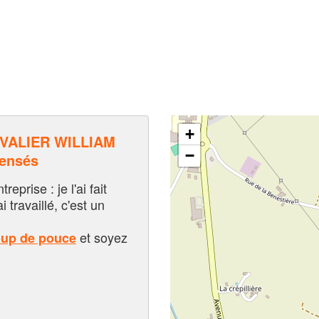
+
VALIER WILLIAM
−
pensés
eprise : je l'ai fait
i travaillé, c'est un
et soyez
oup de pouce