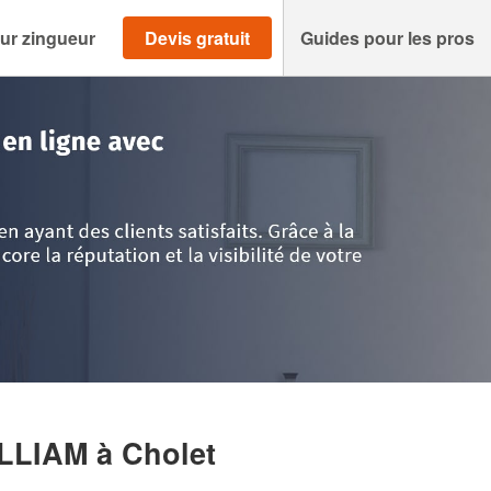
ur zingueur
Devis gratuit
Guides pour les pros
>
Maine-et-Loire
>
Cholet
>
Entreprise CHEVALIER WILLIAM
ILLIAM
à Cholet