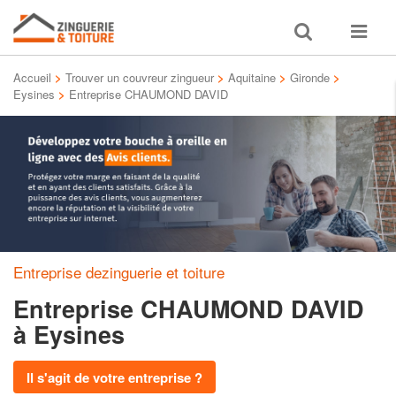
Toggle
Toggle
search
navigat
Accueil
>
Trouver un couvreur zingueur
>
Aquitaine
>
Gironde
>
Eysines
>
Entreprise CHAUMOND DAVID
Entreprise dezinguerie et toiture
Entreprise CHAUMOND DAVID
à Eysines
Il s'agit de votre entreprise ?