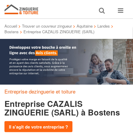
Toggle
Toggle
search
navigat
Accueil
>
Trouver un couvreur zingueur
>
Aquitaine
>
Landes
>
Bostens
>
Entreprise CAZALIS ZINGUERIE (SARL)
Entreprise dezinguerie et toiture
Entreprise CAZALIS
ZINGUERIE (SARL)
à Bostens
Il s'agit de votre entreprise ?