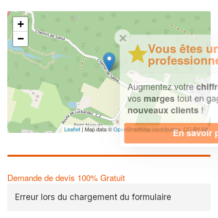
+
✕
−
Vous êtes un
professionnel ?
Augmentez votre
et
chiffre d'affaires
vos
tout en gagnant de
marges
!
nouveaux clients
Leaflet
| Map data ©
OpenStreetMap contributors,
CC-BY-SA
En savoir plus
Demande de devis 100% Gratuit
Erreur lors du chargement du formulaire