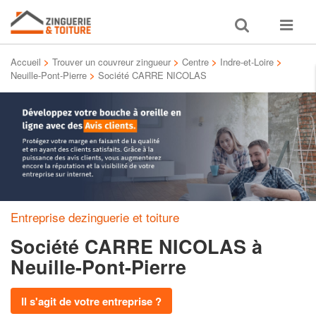
Toggle
Toggle
search
navigat
Accueil
>
Trouver un couvreur zingueur
>
Centre
>
Indre-et-Loire
>
Neuille-Pont-Pierre
>
Société CARRE NICOLAS
Entreprise dezinguerie et toiture
Société CARRE NICOLAS
à
Neuille-Pont-Pierre
Il s'agit de votre entreprise ?