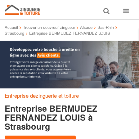
Toggle
Toggle
search
navigat
Accueil
>
Trouver un couvreur zingueur
>
Alsace
>
Bas-Rhin
>
Strasbourg
>
Entreprise BERMUDEZ FERNANDEZ LOUIS
Entreprise dezinguerie et toiture
Entreprise BERMUDEZ
FERNANDEZ LOUIS
à
Strasbourg