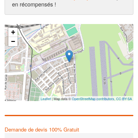
en récompensés !
+
−
Leaflet
| Map data ©
OpenStreetMap contributors,
CC-BY-SA
Demande de devis 100% Gratuit