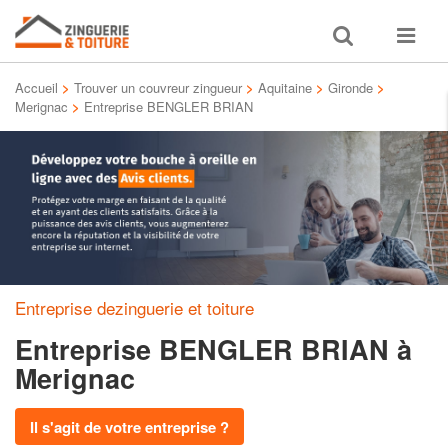
Toggle
Toggle
search
navigat
Accueil
>
Trouver un couvreur zingueur
>
Aquitaine
>
Gironde
>
Merignac
>
Entreprise BENGLER BRIAN
Entreprise dezinguerie et toiture
Entreprise BENGLER BRIAN
à
Merignac
Il s'agit de votre entreprise ?