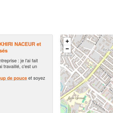
+
HIRI NACEUR et
−
sés
eprise : je l'ai fait
i travaillé, c'est un
et soyez
oup de pouce