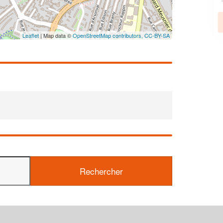
En savoir plus
Leaflet
| Map data ©
OpenStreetMap contributors,
CC-BY-SA