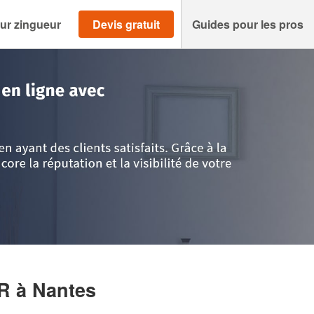
ur zingueur
Devis gratuit
Guides pour les pros
>
Loire-Atlantique
>
Nantes
>
Société BELKHIRI NACEUR
UR
à Nantes