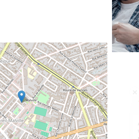
✕
Vous êtes un
professionnel ?
Augmentez votre
et
chiffre d'affaires
vos
tout en gagnant de
marges
!
nouveaux clients