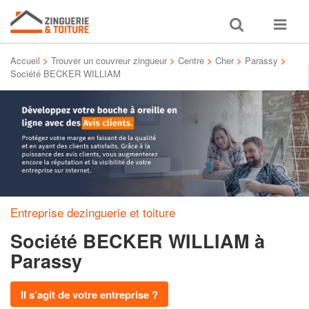
Toggle
Toggle
search
navigat
Accueil
>
Trouver un couvreur zingueur
>
Centre
>
Cher
>
Parassy
>
Société BECKER WILLIAM
Entreprise dezinguerie et toiture
Société BECKER WILLIAM
à
Parassy
Il s'agit de votre entreprise ?